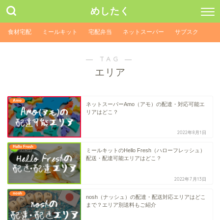
めしたく
食材宅配
ミールキット
宅配弁当
ネットスーパー
サブスク
― TAG ―
エリア
Amo
ネットスーパーAmo（アモ）の配達・対応可能エ
リアはどこ？
2022年8月1日
Hello Fresh
ミールキットのHello Fresh（ハローフレッシュ）
配送・配達可能エリアはどこ？
2022年7月13日
nosh
nosh（ナッシュ）の配達・配送対応エリアはどこ
まで？エリア別送料もご紹介