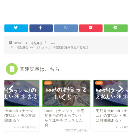
HOME
宅配弁当
nosh
宅配弁当nosh（ナッシュ）の定期配送を休止する方法
関連記事はこちら
nosh
nosh
配弁当nosh（ナッシ
nosh（ナッシュ）の宅
宅配弁当nosh（ナ
）の支払い・決済方法
配弁当の料金っていく
ュ）の支払い・決済
何種類ある？
ら？送料をプラスした
は何種類ある？
合...
2022年6月27日
2022年6月
2022年5月18日